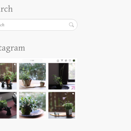
arch
h
stagram