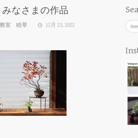
Se
とみなさまの作品
Searc
教室 睦草
12月 23, 2022
In