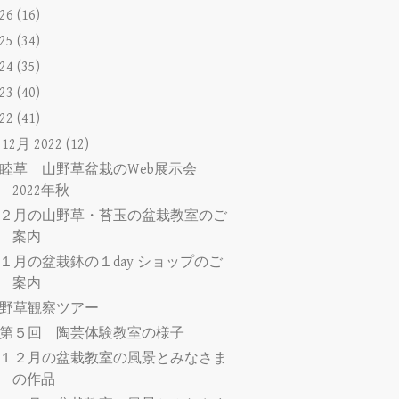
026
(16)
025
(34)
024
(35)
023
(40)
022
(41)
▼
12月 2022
(12)
睦草 山野草盆栽のWeb展示会
2022年秋
２月の山野草・苔玉の盆栽教室のご
案内
１月の盆栽鉢の１day ショップのご
案内
野草観察ツアー
第５回 陶芸体験教室の様子
１２月の盆栽教室の風景とみなさま
の作品