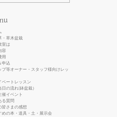
nu
ム
草・草木盆栽
教室は
内容
費用
＆申込
ップ等オーナー・スタッフ様向けレッ
イベートレッスン
当日の流れ(鉢盆栽）
主催イベント
ある質問
の皆さまの感想
すめの本・道具・土・展示会