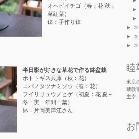
オヘビイチゴ（春：花 秋：
草紅葉）
鉢：手作り鉢
►
2
►
2
►
2
睦
半日影が好きな草花で作る鉢盆栽
ホトトギス兵庫（秋：花）
東京
コバノタツナミソウ（春：花）
栽教
フイリリュウノヒゲ（初夏：花 夏～
主宰
冬：実 年間：葉）
鉢：片岡美津江さん
お