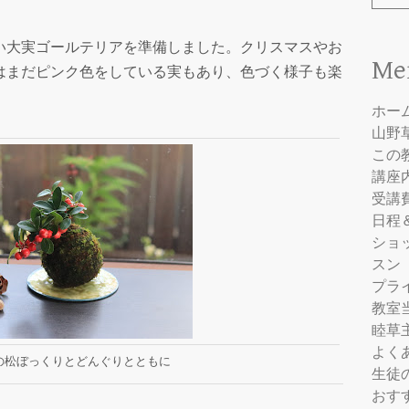
大実ゴールテリアを準備しました。クリスマスやお
Me
はまだピンク色をしている実もあり、色づく様子も楽
ホー
山野
この
講座
受講
日程
ショ
スン
プラ
教室
睦草
よく
の松ぼっくりとどんぐりとともに
生徒
おす