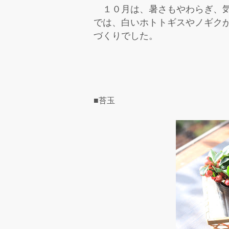
１０
月は、暑さもやわらぎ、
では、白いホトトギスやノギク
づくりでした。
■苔玉