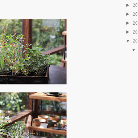
►
2
►
2
►
2
►
2
▼
2