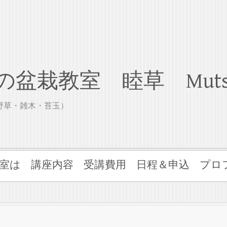
盆栽教室 睦草 Muts
山野草・雑木・苔玉）
室は
講座内容
受講費用
日程＆申込
プロ