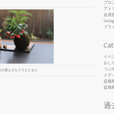
プロ
アト
会員
Insta
プラ
Cat
イベ
おし
つぶ
の人形とどんぐりとともに
メデ
盆栽
盆栽
過