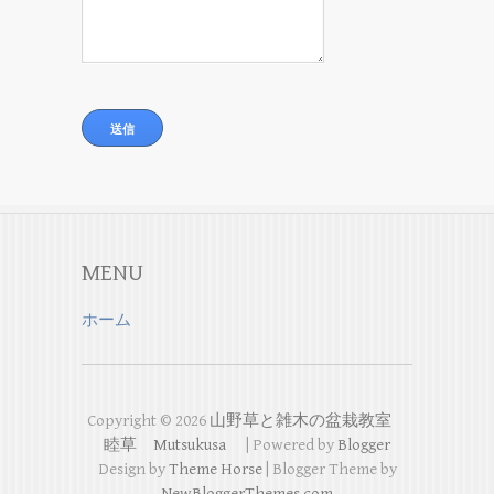
MENU
ホーム
Copyright ©
2026
山野草と雑木の盆栽教室
睦草 Mutsukusa
| Powered by
Blogger
Design by
Theme Horse
| Blogger Theme by
NewBloggerThemes.com