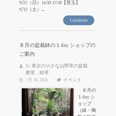
9/27（日）14:30-17:30【苔玉】
9/12（土）...
Continue
８月の盆栽鉢の１day ショップの
ご案内
By
東京の小さな山野草の盆栽
教室 睦草
7月 30, 2026
イベント
８月の
１day シ
ョップ
（鉢・陶