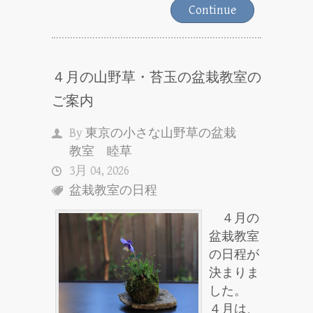
Continue
４月の山野草・苔玉の盆栽教室の
ご案内
By
東京の小さな山野草の盆栽
教室 睦草
3月 04, 2026
盆栽教室の日程
４月の
盆栽教室
の日程が
決まりま
した。
４月は、