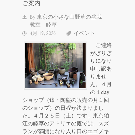
ご案内
By
東京の小さな山野草の盆栽
教室 睦草
4月 19, 2026
イベント
ご連絡
がぎりぎ
りになり
申し訳あ
りませ
ん。４月
の１day
ショップ（鉢・陶盤の販売の月１回
のショップ）の日程が決まりまし
た。４月２５日（土）です。東京狛
江の睦草のアトリエの庭では、スズ
ランが満開になり入り口のエゴノキ