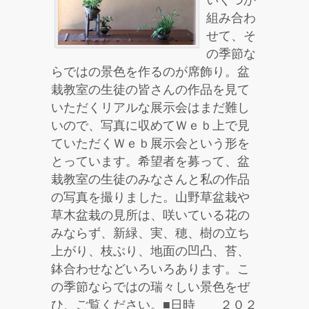
いくつか
組み合わ
せて、そ
の季節な
らではの景色を作るのが席飾り。盆
栽教室の生徒の皆さんの作品を見て
いただくリアルな展示会はまだ難し
いので、写真に収めてＷｅｂ上で見
ていただくＷｅｂ展示会という形を
とっています。希望者を募って、盆
栽教室の生徒のみなさんと私の作品
の写真を撮りました。山野草盆栽や
草木盆栽の見所は、咲いている花の
みならず、新緑、実、穂、樹の立ち
上がり、枝ぶり、地面の凹凸、苔、
鉢合わせなどいろいろあります。こ
の季節ならではの瑞々しい景色をぜ
ひ、ご覧ください。■日時 ２０２