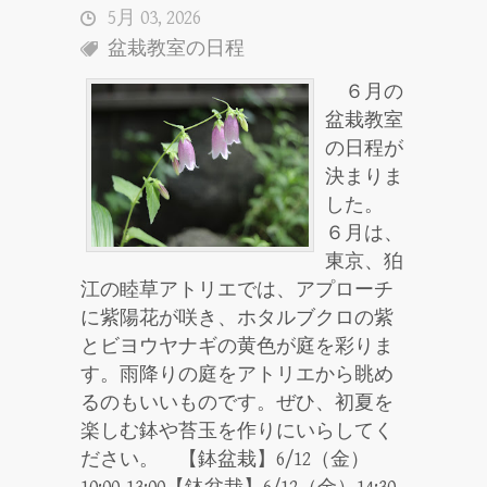
5月 03, 2026
盆栽教室の日程
６月の
盆栽教室
の日程が
決まりま
した。
６月は、
東京、狛
江の睦草アトリエでは、アプローチ
に紫陽花が咲き、ホタルブクロの紫
とビヨウヤナギの黄色が庭を彩りま
す。雨降りの庭をアトリエから眺め
るのもいいものです。ぜひ、初夏を
楽しむ鉢や苔玉を作りにいらしてく
ださい。 【鉢盆栽】6/12（金）