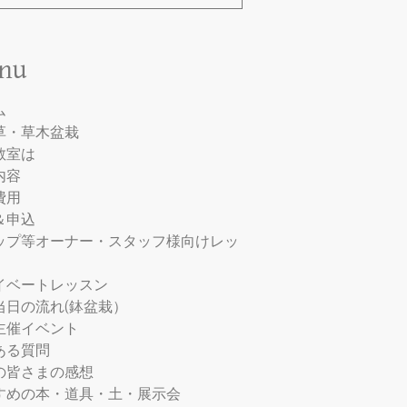
nu
ム
草・草木盆栽
教室は
内容
費用
＆申込
ップ等オーナー・スタッフ様向けレッ
イベートレッスン
当日の流れ(鉢盆栽）
主催イベント
ある質問
の皆さまの感想
すめの本・道具・土・展示会