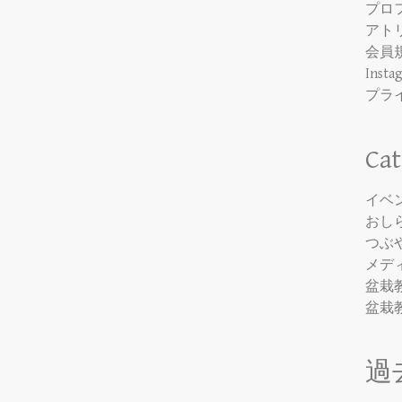
プロ
アト
会員
Insta
プラ
Cat
イベ
おし
つぶ
メデ
盆栽
盆栽
過