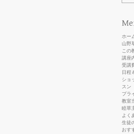
Me
ホー
山野
この
講座
受講
日程
ショ
スン
プラ
教室
睦草
よく
生徒
おす