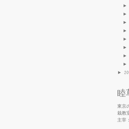
►
2
睦
東京
栽教
主宰