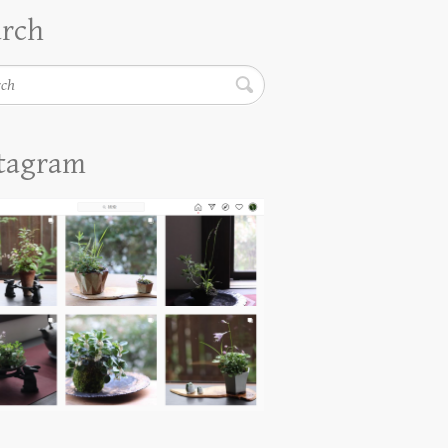
arch
h
stagram